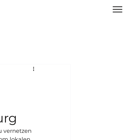
urg
u vernetzen 
om lokalen 