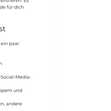
ntrieren. Es 
e für dich 
st
ein paar 
h 
Social-Media-
ppern und 
n, andere 