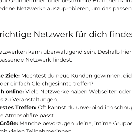
 auf Gründerinnen oder bestimmte Branchen konze
hiedene Netzwerke auszuprobieren, um das passend
richtige Netzwerk für dich finde
tzwerken kann überwältigend sein. Deshalb hier 
 passende Netzwerk findest:
e Ziele:
 Möchtest du neue Kunden gewinnen, dic
der einfach Gleichgesinnte treffen?  
h online:
 Viele Netzwerke haben Webseiten oder 
os zu Veranstaltungen.  
rstes Treffen:
 Oft kannst du unverbindlich schnu
ie Atmosphäre passt.  
 Größe:
 Manche bevorzugen kleine, intime Gruppe
it vielen Teilnehmerinnen.  