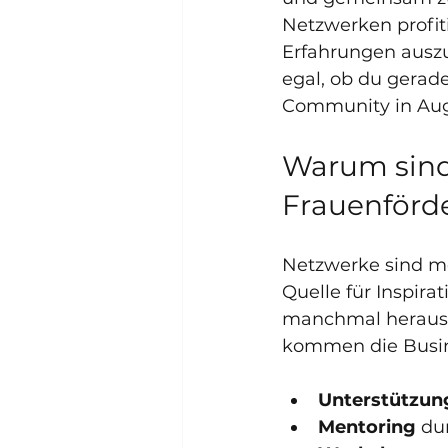
Netzwerken profit
Erfahrungen auszu
egal, ob du gerade
Community in Augs
Warum sind
Frauenförd
Netzwerke sind me
Quelle für Inspir
manchmal herausfo
kommen die Busine
Unterstützun
Mentoring
 du