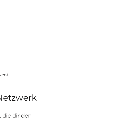
vent
 Netzwerk
 die dir den 