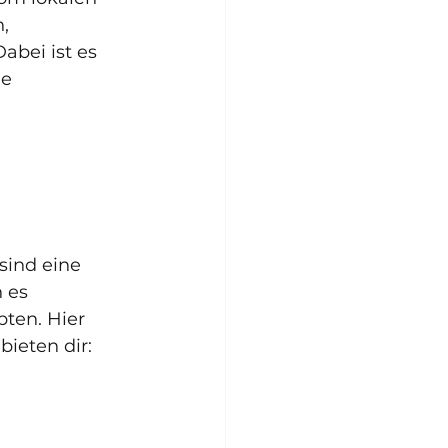
, 
bei ist es 
e 
ind eine 
 es 
ten. Hier 
ieten dir: