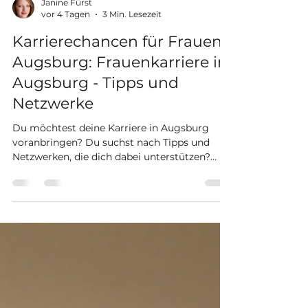
Janine Fürst
vor 4 Tagen
3 Min. Lesezeit
Karrierechancen für Frauen
Augsburg: Frauenkarriere in
Augsburg - Tipps und
Netzwerke
Du möchtest deine Karriere in Augsburg
voranbringen? Du suchst nach Tipps und
Netzwerken, die dich dabei unterstützen?
Dann bist du hier genau richtig. In diesem
Beitrag teile ich mit dir praktische
Ratschläge und zeige dir, wie du dich in
Augsburg als Frau beruflich stark
positionieren kannst. Lass uns gemeinsam
entdecken, wie du deine Ziele erreichst und
dich mit anderen engagierten Frauen
vernetzt. Karrierechancen für Frauen