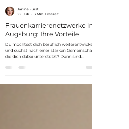
Janine Fürst
22. Juli
3 Min. Lesezeit
Frauenkarrierenetzwerke in
Augsburg: Ihre Vorteile
Du möchtest dich beruflich weiterentwickeln
und suchst nach einer starken Gemeinschaft,
die dich dabei unterstützt? Dann sind
Frauenkarrierenetzwerke in Augsburg genau
das Richtige für dich. Hier findest du
Gleichgesinnte, die dich motivieren,
inspirieren und gemeinsam mit dir neue
Wege gehen wollen. In diesem Beitrag
erzähle ich dir, warum solche Netzwerke so
wertvoll sind und wie du davon profitieren
kannst. Warum sind Frauenkarrierenetzwerke