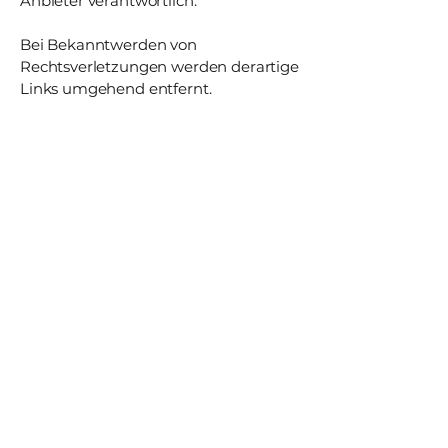
Anbieter verantwortlich.
Bei Bekanntwerden von
Rechtsverletzungen werden derartige
Links umgehend entfernt.
Urheberrecht
Die durch die Seitenbetreiberinnen
erstellten Inhalte und Werke auf
dieser Website unterliegen dem
deutschen Urheberrecht. Beiträge
Dritter sind als solche
gekennzeichnet. Die Vervielfältigung,
Bearbeitung und Verbreitung
außerhalb der Grenzen des
Urheberrechts bedürfen der
schriftlichen Zustimmung der
jeweiligen Autor:innen. Downloads
und Kopien dieser Seite sind nur für
den privaten, nicht kommerziellen
Gebrauch gestattet.