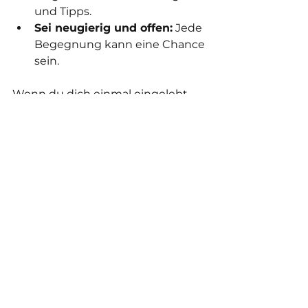
und Tipps.
Sei neugierig und offen:
 Jede 
Begegnung kann eine Chance 
sein.
Wenn du dich einmal eingelebt 
hast, wirst du merken, wie viel 
Energie und Unterstützung du 
bekommst.
Du kannst auch direkt hier starten 
und dich mit anderen 
business 
frauen augsburg
 vernetzen.
Gemeinsam mehr 
erreichen: Deine 
Einladung zur 