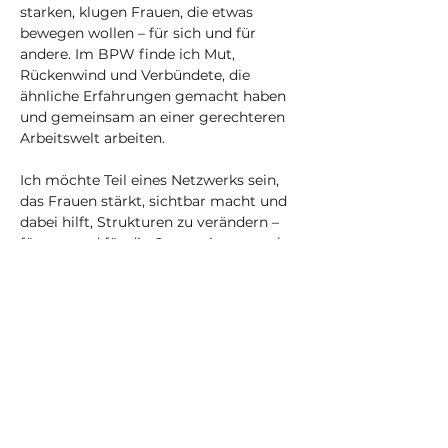
starken, klugen Frauen, die etwas 
bewegen wollen – für sich und für 
andere. Im BPW finde ich Mut, 
Rückenwind und Verbündete, die 
ähnliche Erfahrungen gemacht haben 
und gemeinsam an einer gerechteren 
Arbeitswelt arbeiten. 
Ich möchte Teil eines Netzwerks sein, 
das Frauen stärkt, sichtbar macht und 
dabei hilft, Strukturen zu verändern – 
für uns und für die Generationen nach 
uns.
meine
Buch-/Podcastempfehlung:
„Unsichtbare Frauen: Wie eine von 
Daten beherrschte Welt die Hälfte der 
Bevölkerung ignoriert“ von
Caroline 
Criado Pérez 