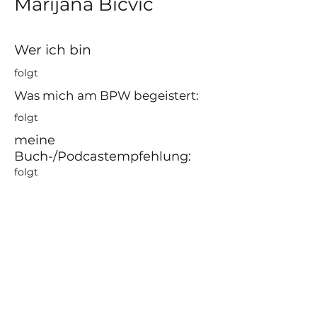
Marijana Bičvić
Wer ich bin
folgt
Was mich am BPW begeistert:
folgt
meine
Buch-/Podcastempfehlung:
folgt
BPW Club Augsburg
hello@bpw-augsburg.de
Datenschutzerklärung